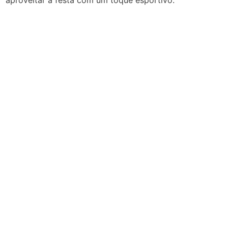
aproveitar a festa com um toque esportivo.