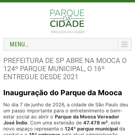
PARQUES DA CIDADE
MENU...
PREFEITURA DE SP ABRE NA MOOCA O
124º PARQUE MUNICIPAL, O 16º
ENTREGUE DESDE 2021
Inauguração do Parque da Mooca
No dia 7 de junho de 2026, a cidade de São Paulo deu
um passo importante para o entretenimento e bem-
estar social ao abrir o
Parque da Mooca Vereador
José Índio
. Com uma extensão de
47.478 m²
, este
novo espaço representa o
124º parque municipal
da
capital e o
16º entregue
pela atual administração